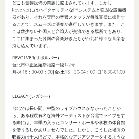
どこも音響設備の問題に悩まされています。しかし、
RevolverにはハイクオリティなPAシステムと強固な設備機
器があり、それを専門の音響スタッフが毎晩完璧に操作す
ることで、スムーズに演奏が進行していきます。また、こ
こは数少ない外国人と台湾人が交流できる場所でもあり、
ここに集まった各国の音楽好きたちが台北に様々な音楽を
持ち込んでいます。
REVOLVER(リボルバー)
台北市中正区羅斯福路一段1-2号
月-木18：30-03：00|金-土18：30-04：00|日18:30-01:00
LEGACY (
レガシー
)
台北では長い間、中型のライブハウスがなかったことか
ら、ある程度有名な海外アーティストが台北でライブをす
る際には、年季の入ったコンサートホールや学校の体育館
を借りるしかありませんでした。しかし、こうした場所の
収容力は千人ほどで、本格的なアジアツアーをするような