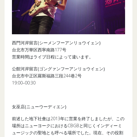
西門河岸留言(シーメンフーアンリョウイェン)
台北市万華区西寧南路177号
営業時間はライブ日程によって違います。
公館河岸留言(ゴングァンフーアンリョウイェン)
台北市中正区羅斯福路三段244巷2号
19:00–00:30
女巫店
(
ニューウーディエン
)
前述した地下社會は2013年に営業を終了しましたが、この
場所はニューヨークにおけるCBGBと同じくインディーミ
ュージックの聖地とも呼べる場所でした。現在、その役割