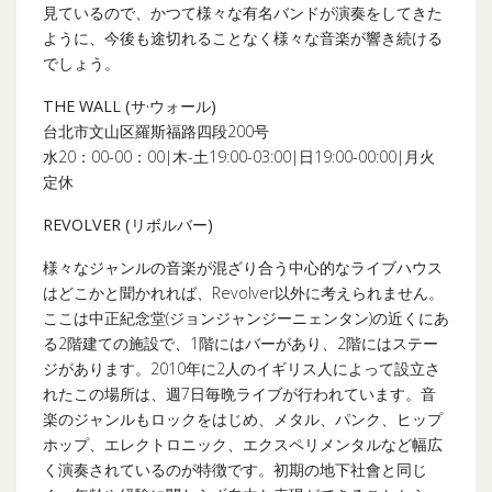
見ているので、かつて様々な有名バンドが演奏をしてきた
ように、今後も途切れることなく様々な音楽が響き続ける
でしょう。
THE WALL (
サ·ウォール
)
台北市文山区羅斯福路四段200号
水20：00-00：00|木-土19:00-03:00|日19:00-00:00|月火
定休
REVOLVER (
リボルバー
)
様々なジャンルの音楽が混ざり合う中心的なライブハウス
はどこかと聞かれれば、Revolver以外に考えられません。
ここは中正紀念堂(ジョンジャンジーニェンタン)の近くにあ
る2階建ての施設で、1階にはバーがあり、2階にはステー
ジがあります。2010年に2人のイギリス人によって設立さ
れたこの場所は、週7日毎晩ライブが行われています。音
楽のジャンルもロックをはじめ、メタル、パンク、ヒップ
ホップ、エレクトロニック、エクスペリメンタルなど幅広
く演奏されているのが特徴です。初期の地下社會と同じ