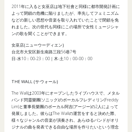
2011年に入ると女巫店は地下社會と同様に都市開発計画に
よって閉鎖の危機に陥りましたが、率先してフェミニズム
などの新しい思想や音楽を取り入れていたことで閉鎖を免
れました。次の世代も同様にこの場所で女性ミュージシャ
ンの歌を聞くことができます。
女巫店(ニューウーディエン)
台北市大安区新生南路三段56巷7号
日-水10：00-23：00｜木-土10：00-00：00
THE WALL (
サ·ウォール
)
The Wallは2003年にオープンしたライブハウスで、メタル
バンド閃靈樂團(ソニック)のボーカルフレディリン(Freddy
Lim)と董事長樂團のボーカル阿吉(アージー)の2人によって
発展しました。彼らはThe Wallの運営をすると決めた際、
様々なジャンルの音楽が演奏され、あらゆるバンドがオリ
ジナルの曲を発表できる自由な場所を作りたいという理念