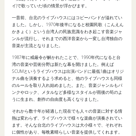
イ)で歌っていた頃の情景が浮かびます。
一昔前、台北のライブハウスにはコピーバンドが溢れてい
ました。しかし、1970年後半になると校園民歌（こんえん
かきょく）という台湾人の民族意識をわき起こす音楽ジャ
ンルが流行し、それまでの西洋音楽から一変し台湾独自の
音楽が主流となりました。
1987年に戒厳令が解かれたことで、1990年代になると台
湾の音楽や芸術分野は新たな幕を開けました。例えば
SCUMというライブハウスは出演バンドに最低1曲はオリジ
ナル曲を演奏するよう求めると、他のライブハウスも同様
のルールを取り入れ始めました。また、音楽ジャンルもパ
ンクやロック、メタルなど多様なスタイルが雨後の筍のよ
うに生まれ、創作の自由度も高くなりました。
それから数十年が経過した現在でも人々の音楽に対する情
熱は変わらず、ライブハウスで様々な楽曲が演奏されてい
ます。そんな台北のライブハウスは大小様々で、それぞれ
に個性があり、毎晩素晴らしい音楽を提供してくれます。