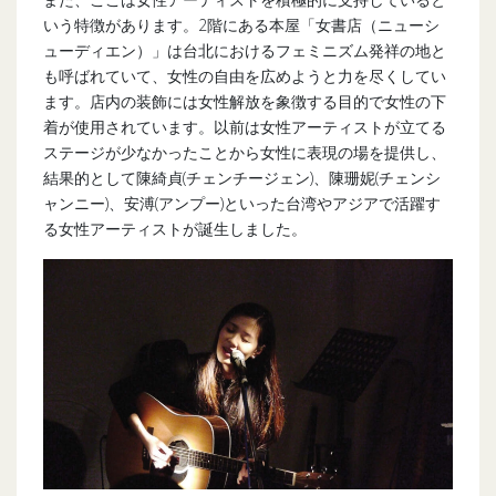
いう特徴があります。2階にある本屋「女書店（ニューシ
ューディエン）」は台北におけるフェミニズム発祥の地と
も呼ばれていて、女性の自由を広めようと力を尽くしてい
ます。店内の装飾には女性解放を象徴する目的で女性の下
着が使用されています。以前は女性アーティストが立てる
ステージが少なかったことから女性に表現の場を提供し、
結果的として陳綺貞(チェンチージェン)、陳珊妮(チェンシ
ャンニー)、安溥(アンプー)といった台湾やアジアで活躍す
る女性アーティストが誕生しました。