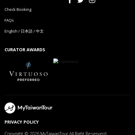
Check Booking
FAQs
English
/
日本語
/
中文
CURATOR AWARDS
PRIVACY POLICY
Copyright © 2026 MyTaiwanTour All Right Reserverd.