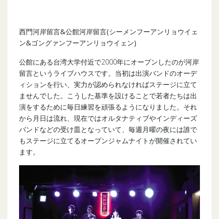
西門河岸留言
&
公館河岸留言
(
シーメンフーアンリョウイェ
ン
&
ゴングァンフーアンリョウイェン
)
公館にある台湾大学付近で2000年にオープンしたのが河岸
留言というライブハウスです。当初は出演バンドのオーデ
ィションを行い、実力が認められなければステージに立て
ませんでした。こうした基準を設けることで若者たちは出
演をするために毎日練習を頑張るようになりました。それ
から月日は流れ、現在ではオルタナティブやインディーズ
バンドなどの受け皿となっていて、毎週月曜の夜には誰で
もステージに立てるオープンジャムナイトが開催されてい
ます。