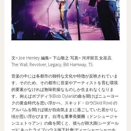
文= Joe Henley 編集= 下山敬之 写真= 河岸留言,女巫店,
The Wall, Revolver, Legacy, Bill Hamway, TS
音楽の中には各都市の独特な文化や特徴が反映されていま
す。そのため、その都市に音楽やアーティストを育む環境
的要素がなければ無味乾燥なものしか生まれなくなりま
す。例えばボブディラ(Bob Dylan)の曲を聞けばニューヨー
クの黄金時代を思い浮かべ、スキッド・ロウ(Skid Row) の
アルバムを聞けば彼が自由気ままに過ごしていた若かりし
頃が思い浮かびます。台湾も董事長樂團（ドンシュージャ
ンユェトゥアン）の曲を聞くと、彼らが師大路(シーダール
ー)にあったライブハウス地下社會(ディーシャーシャーホ