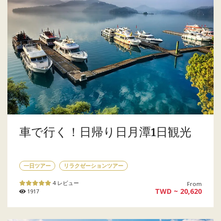
車で行く！日帰り日月潭1日観光
一日ツアー
リラクゼーションツアー
4 レビュー
From
TWD ~ 20,620
1917