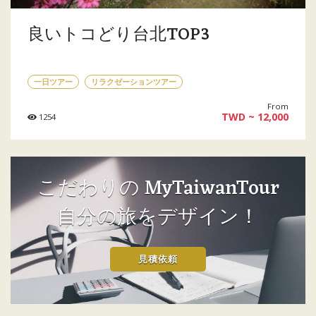
良いトコどり台北TOP3
一日ツアー
リラクゼーションツアー
From
TWD ~ 12,000
1254
こだわりの MyTaiwanTour
自分の旅をデザイン！
見積依頼