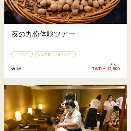
夜の九份体験ツアー
一日ツアー
リラクゼーションツアー
From
TWD ~ 12,800
303