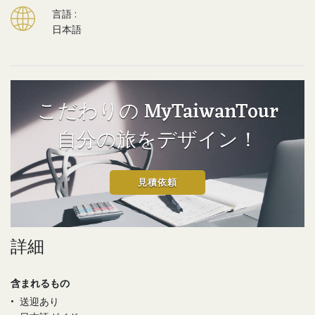
言語 :
日本語
こだわりの MyTaiwanTour
自分の旅をデザイン！
見積依頼
詳細
含まれるもの
•
送迎あり