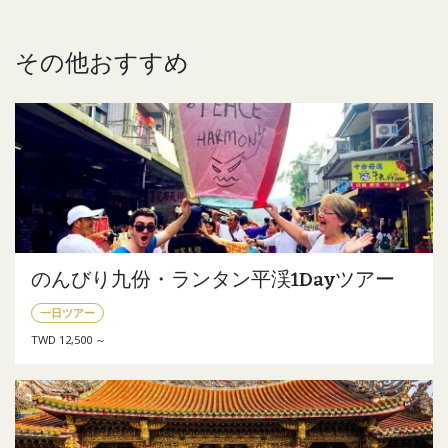
その他おすすめ
のんびり九份・ランタン平渓1Dayツアー
一日ツアー
TWD 12,500 ～