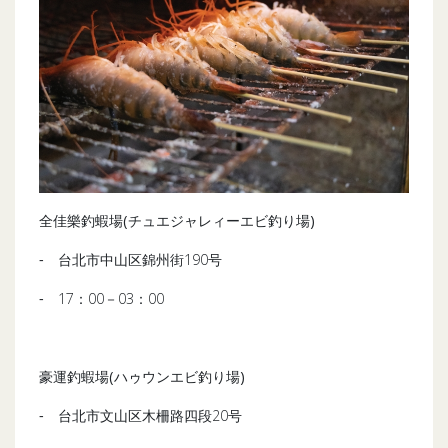
全佳樂釣蝦場(チュエジャレィーエビ釣り場)
‐ 台北市中山区錦州街190号
‐ 17：00－03：00
豪運釣蝦場(ハゥウンエビ釣り場)
‐ 台北市文山区木柵路四段20号