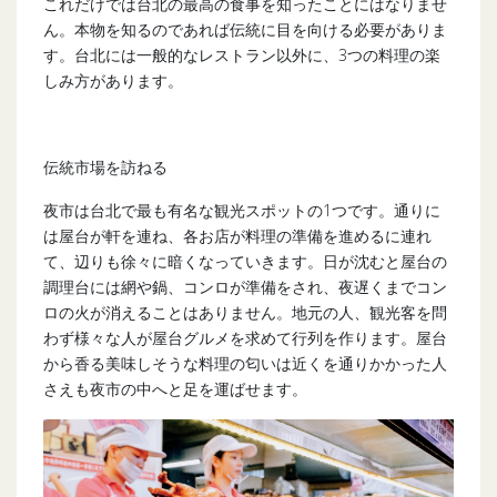
これだけでは台北の最高の食事を知ったことにはなりませ
ん。本物を知るのであれば伝統に目を向ける必要がありま
す。台北には一般的なレストラン以外に、3つの料理の楽
しみ方があります。
伝統市場を訪ねる
夜市は台北で最も有名な観光スポットの1つです。通りに
は屋台が軒を連ね、各お店が料理の準備を進めるに連れ
て、辺りも徐々に暗くなっていきます。日が沈むと屋台の
調理台には網や鍋、コンロが準備をされ、夜遅くまでコン
ロの火が消えることはありません。地元の人、観光客を問
わず様々な人が屋台グルメを求めて行列を作ります。屋台
から香る美味しそうな料理の匂いは近くを通りかかった人
さえも夜市の中へと足を運ばせます。