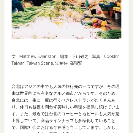
文= Matthew Swanston 編集= 下山敬之 写真= CookInn
Taiwan, Taiwan Scene, 江祐任, 高讚賢
台北はアジアの中でも人気の旅行先の一つですが、その理
由は世界的にも有名なグルメ都市だからです。そのため、
台北には一生に一度は行くべきレストランがたくさんあ
り、休日も昼夜も問わず美味しい料理を提供し続けていま
す。また、最近では台北のコーヒーと地ビールも人気が急
上昇していて、商品ラインナップも多様化していること
で、国際社会における存在感も向上しています。しかし、