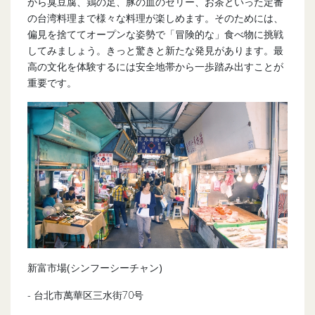
から臭豆腐、鶏の足、豚の血のゼリー、お茶といった定番
の台湾料理まで様々な料理が楽しめます。そのためには、
偏見を捨ててオープンな姿勢で「冒険的な」食べ物に挑戦
してみましょう。きっと驚きと新たな発見があります。最
高の文化を体験するには安全地帯から一歩踏み出すことが
重要です。
新富市場(シンフーシーチャン)
- 台北市萬華区三水街70号